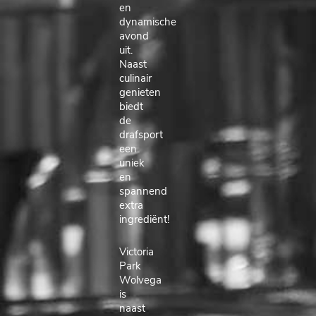
en
dynamische
avond
uit.
Naast
culinair
genieten
biedt
de
drafsport
een
uniek
en
spannend
extra
ingrediënt!
Victoria
Park
Wolvega
is
naast