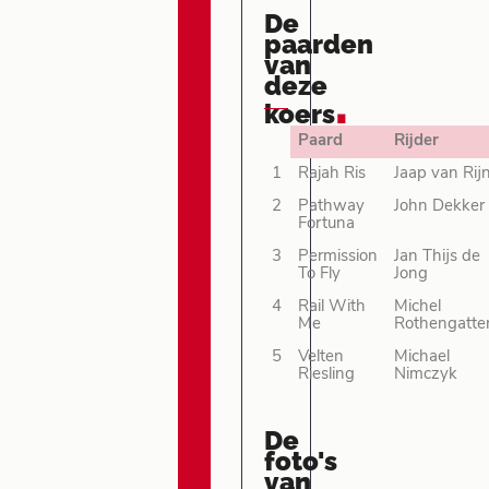
De
paarden
van
deze
.
koers
Paard
Rijder
1
Rajah Ris
Jaap van Rij
2
Pathway
John Dekker
Fortuna
3
Permission
Jan Thijs de
To Fly
Jong
4
Rail With
Michel
Me
Rothengatte
5
Velten
Michael
Riesling
Nimczyk
De
foto's
van