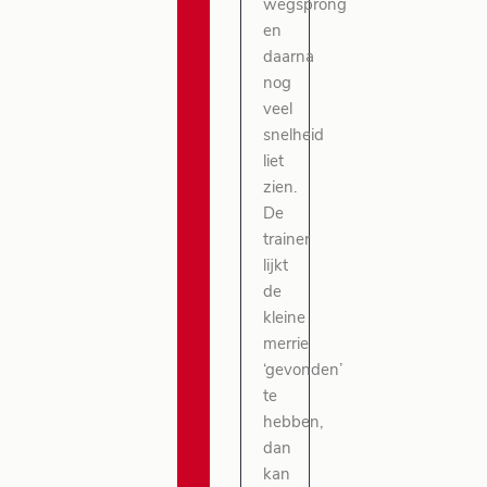
wegsprong
en
daarna
nog
veel
snelheid
liet
zien.
De
trainer
lijkt
de
kleine
merrie
‘gevonden’
te
hebben,
dan
kan