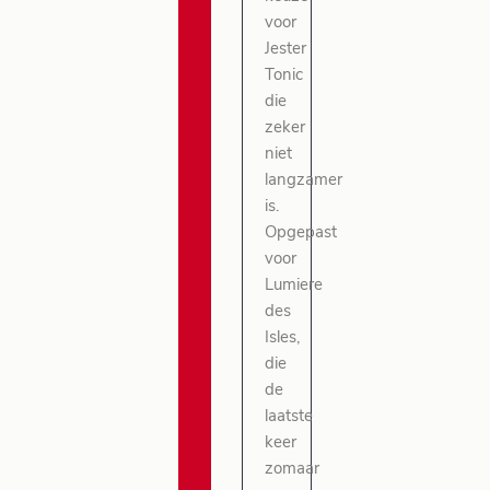
voor
Jester
Tonic
die
zeker
niet
langzamer
is.
Opgepast
voor
Lumiere
des
Isles,
die
de
laatste
keer
zomaar