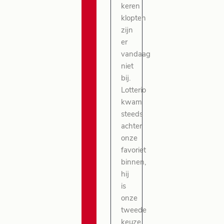
keren
klopten
zijn
er
vandaag
niet
bij.
Lotterio
kwam
steeds
achter
onze
favoriet
binnen,
hij
is
onze
tweede
keuze