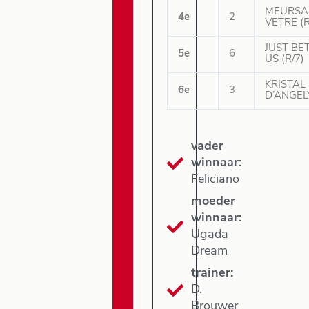
MEURSA
4e
2
VETRE (R
JUST B
5e
6
US (R/7)
KRISTAL
6e
3
D’ANGELY
vader
winnaar:
Feliciano
moeder
winnaar:
Ugada
Dream
trainer:
D.
Brouwer