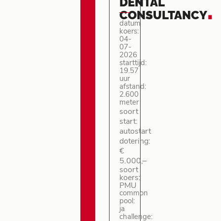
DENTAL
.
CONSULTANCY
datum
koers:
04-
07-
2026
starttijd:
19.57
uur
afstand:
2.600
meter
soort
start:
autostart
dotering:
€
5.000,–
soort
koers:
PMU
common
pool:
ja
challenge: