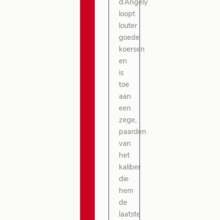
d’Angely
loopt
louter
goede
koersen
en
is
toe
aan
een
zege,
paarden
van
het
kaliber
die
hem
de
laatste