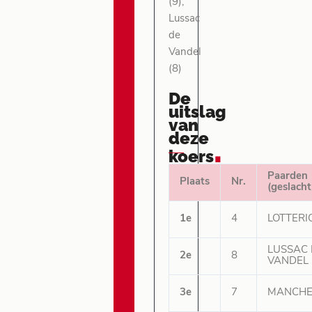
(9),
Lussac
de
Vandel
(8)
De
uitslag
van
deze
.
koers
Paarden
Plaats
Nr.
(geslacht
1e
4
LOTTERIO
LUSSAC 
2e
8
VANDEL 
3e
7
MANCHES