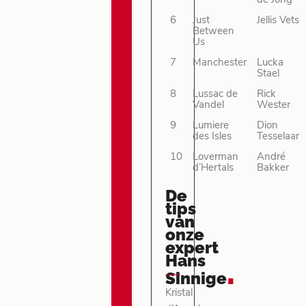
de Jong
6
Just
Jellis Vets
Between
Us
7
Manchester
Lucka
Stael
8
Lussac de
Rick
Vandel
Wester
9
Lumiere
Dion
des Isles
Tesselaar
10
Loverman
André
d’Hertals
Bakker
De
tips
van
onze
expert
Hans
.
Sinnige
Kristal