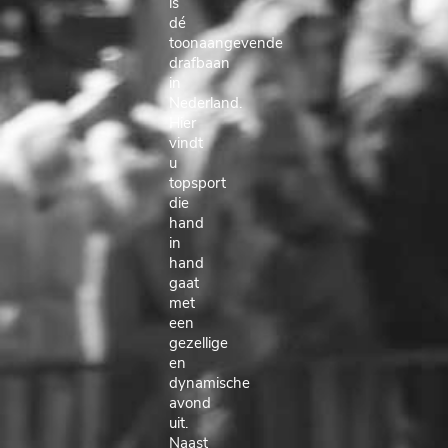
is
dé
toonaangevende
drafbaan
in
Nederland.
Hier
vindt
u
topsport
die
hand
in
hand
gaat
met
een
gezellige
en
dynamische
avond
uit.
Naast