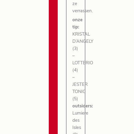
ze
verrassen.
onze
tip:
KRISTAL
D’ANGELY
(3)
–
LOTTERIO
(4)
–
JESTER
TONIC
(5)
outsiders:
Lumiere
des
Isles