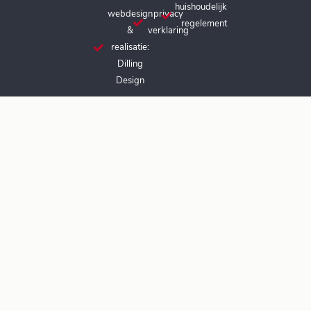
huishoudelijk
webdesign
privacy
regelement
&
verklaring
realisatie:
Dilling
Design