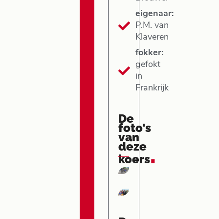
eigenaar:
P.M. van
Klaveren
fokker:
gefokt
in
Frankrijk
De
foto's
van
deze
.
koers