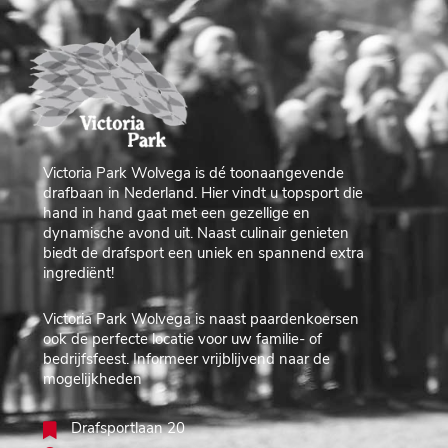
Victoria Park Wolvega is dé toonaangevende
drafbaan in Nederland. Hier vindt u topsport die
hand in hand gaat met een gezellige en
dynamische avond uit. Naast culinair genieten
biedt de drafsport een uniek en spannend extra
ingrediënt!
Victoria Park Wolvega is naast paardenkoersen
ook de perfecte locatie voor uw familie- of
bedrijfsfeest. Informeer vrijblijvend naar de
mogelijkheden
Drafsportlaan 20