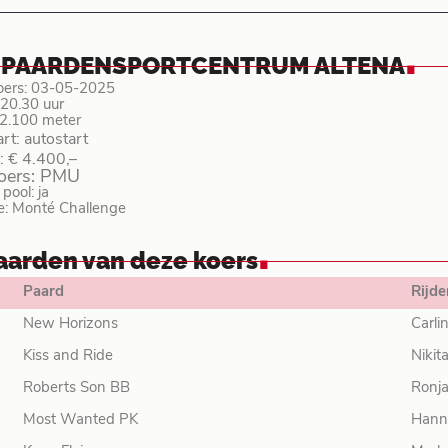
.
X PAARDENSPORTCENTRUM ALTENA
oers: 03-05-2025
: 20.30 uur
 2.100 meter
art: autostart
: € 4.400,–
koers: PMU
ool: ja
e: Monté Challenge
.
aarden van deze koers
Paard
Rijde
New Horizons
Carl
Kiss and Ride
Nikit
Roberts Son BB
Ronja
Most Wanted PK
Hann