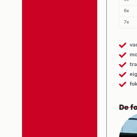
6e
7e
va
mo
tra
ei
fo
De fo