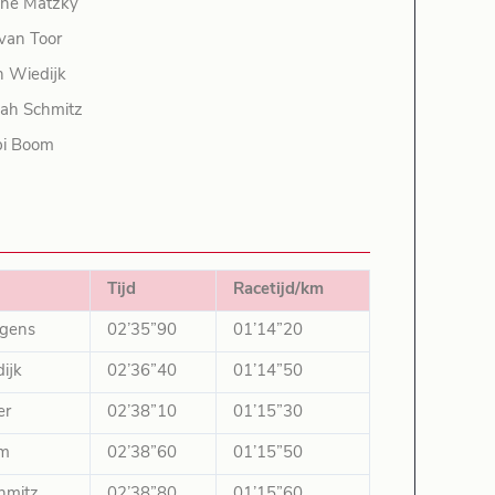
ene Matzky
van Toor
n Wiedijk
ah Schmitz
i Boom
Tijd
Racetijd/km
gens
02’35”90
01’14”20
ijk
02’36”40
01’14”50
er
02’38”10
01’15”30
om
02’38”60
01’15”50
hmitz
02’38”80
01’15”60