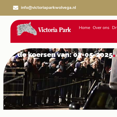
Ga
info@victoriaparkwolvega.nl
naar
de
inhoud
Home
Over ons
Dr
.
de koersen van: 03-05-2025