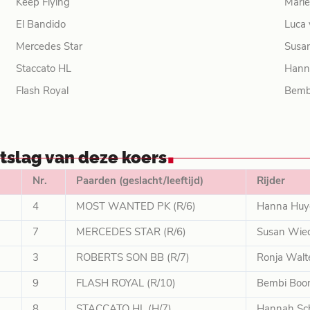
Keep Flying
Marl
El Bandido
Luca 
Mercedes Star
Susa
Staccato HL
Hann
Flash Royal
Bemb
.
itslag van deze koers
Nr.
Paarden (geslacht/leeftijd)
Rijder
4
MOST WANTED PK (R/6)
Hanna Huy
7
MERCEDES STAR (R/6)
Susan Wied
3
ROBERTS SON BB (R/7)
Ronja Walt
9
FLASH ROYAL (R/10)
Bembi Bo
8
STACCATO HL (H/7)
Hannah Sc