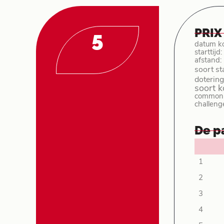
PRI
5
datum k
starttijd
afstand:
soort st
dotering
soort 
common p
challeng
De p
1
2
3
4