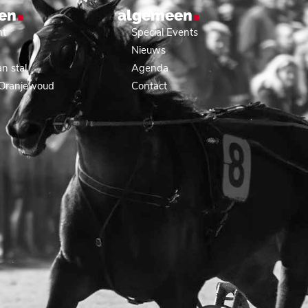
.
.
en
algemeen
nt
Special Events
Nieuws
n stal
Agenda
 Oranjewoud
Contact