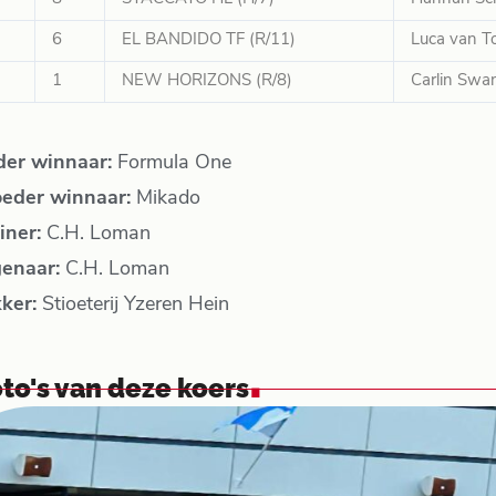
6
EL BANDIDO TF (R/11)
Luca van T
1
NEW HORIZONS (R/8)
Carlin Swa
der winnaar:
Formula One
eder winnaar:
Mikado
iner:
C.H. Loman
genaar:
C.H. Loman
kker:
Stioeterij Yzeren Hein
.
to's van deze koers