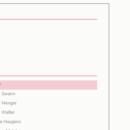
r
in Swann
a Menger
 Walter
a Huygens