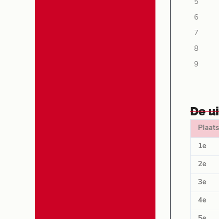
5
6
7
8
9
De u
Plaats
1e
2e
3e
4e
5e