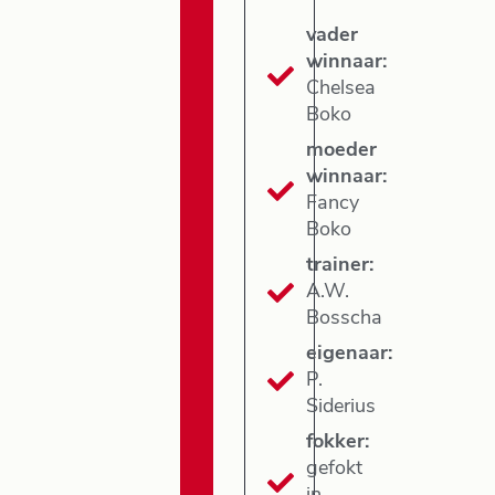
vader
winnaar:
Chelsea
Boko
moeder
winnaar:
Fancy
Boko
trainer:
A.W.
Bosscha
eigenaar:
P.
Siderius
fokker:
gefokt