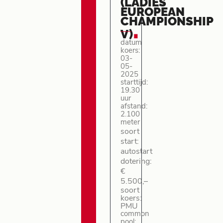
(LADIES
EUROPEAN
CHAMPIONSHIP
.
V)
datum
koers:
03-
05-
2025
starttijd:
19.30
uur
afstand:
2.100
meter
soort
start:
autostart
dotering:
€
5.500,–
soort
koers:
PMU
common
pool: