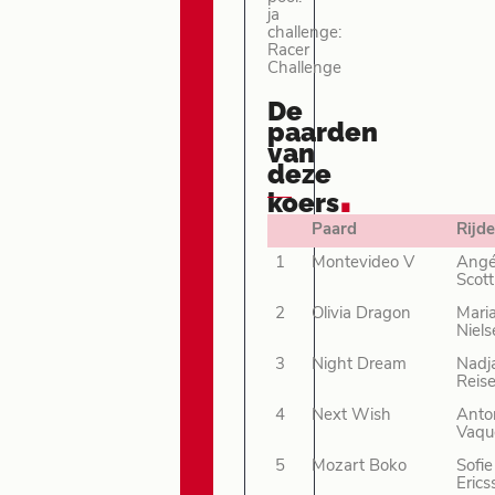
ja
challenge:
Racer
Challenge
De
paarden
van
deze
.
koers
Paard
Rijde
1
Montevideo V
Angé
Scott
2
Olivia Dragon
Mari
Niel
3
Night Dream
Nadj
Reis
4
Next Wish
Anto
Vaqu
5
Mozart Boko
Sofie
Erics