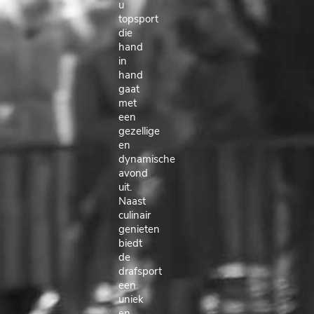
u
topsport
die
hand
in
hand
gaat
met
een
gezellige
en
dynamische
avond
uit.
Naast
culinair
genieten
biedt
de
drafsport
een
uniek