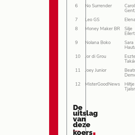
6
No Surrender
Carol
Gent
7
Leo GS
Elena
8
Money Maker BR
Silje
Eiler
9
Nolana Boko
Sara
Haut
10
Jor di Grou
Eszt
Taká
11
Joey Junior
Beatr
Demo
12
MisterGoodNews
Hiltje
Tjal
De
uitslag
van
deze
.
koers