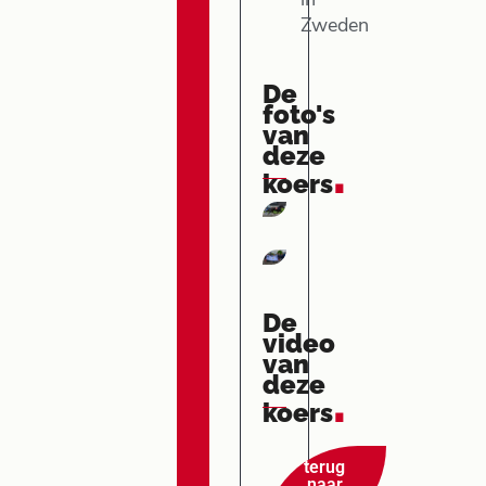
in
Zweden
De
foto's
van
deze
.
koers
De
video
van
deze
.
koers
terug
naar