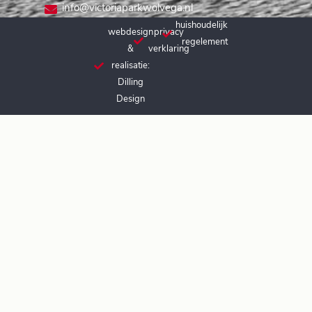
info@victoriaparkwolvega.nl
huishoudelijk
webdesign
privacy
regelement
&
verklaring
realisatie:
Dilling
Design