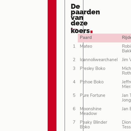
De
paarden
van
deze
.
koers
Paard
Rijd
1
Mateo
Rob
Bak
2
Icannoliwearchanel
Jim
3
Presley Boko
Mich
Roth
4
Pehoe Boko
Jeff
Mier
5
Pure Fortune
Jan 
Jon
6
Moonshine
Jan 
Meadow
7
Peaky Blinder
Dio
Boko
Tess