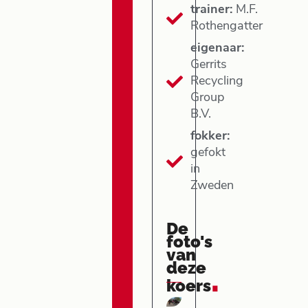
trainer:
M.F.
Rothengatter
eigenaar:
Gerrits
Recycling
Group
B.V.
fokker:
gefokt
in
Zweden
De
foto's
van
deze
.
koers