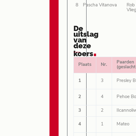
8
Pascha Vitanova
Rob
Vlie
De
uitslag
van
deze
.
koers
Paarden
Plaats
Nr.
(geslacht
1
3
Presley 
2
4
Pehoe B
3
2
IIcannoli
4
1
Mateo