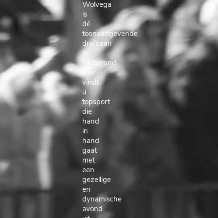
Wolvega
is
dé
toonaangevende
drafbaan
in
Nederland.
Hier
vindt
u
topsport
die
hand
in
hand
gaat
met
een
gezellige
en
dynamische
avond